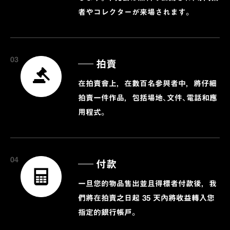
者やコレクターが来場されます。
03
拍賣
在拍賣會上，在數百名參與者中，將仔細
拍賣一件作品，包括場地、文件、電話和應
用程式。
04
付款
一旦您的物品售出並且得標者付款後，我
們將在拍賣之日起 35 天內將收益轉入您
指定的銀行帳戶。