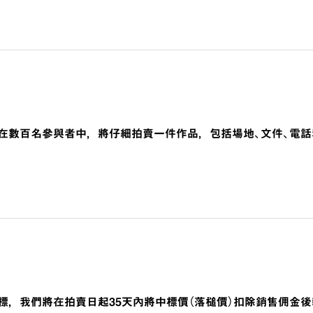
在數百名參與者中，將仔細拍賣一件作品，包括場地、文件、電話
標，我們將在拍賣日起35天內將中標價（落槌價）扣除銷售佣金