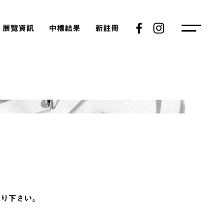
展覽資訊
中標結果
新註冊
り下さい。