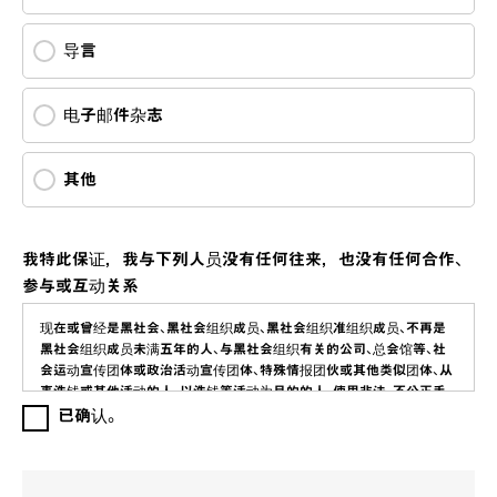
导言
电子邮件杂志
其他
我特此保证，我与下列人员没有任何往来，也没有任何合作、
参与或互动关系
现在或曾经是黑社会、黑社会组织成员、黑社会组织准组织成员、不再是
黑社会组织成员未满五年的人、与黑社会组织有关的公司、总会馆等、社
会运动宣传团体或政治活动宣传团体、特殊情报团伙或其他类似团体、从
事洗钱或其他活动的人、以洗钱等活动为目的的人、使用非法、不公正手
段、暴力或欺诈手段获取资金的人或势力，或与这些人或势力有关的人。
已确认。
使用非法、不公正、暴力或欺诈手段获取资金的人和势力，或与这些人和
势力有关联的人。