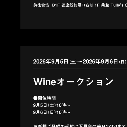
前往会场： B1F：银座线检票口右侧 1F：乘坐 Tully's Co
2026年9月5日
〜
2026年9月6日
（土）
（日）
Wineオークション
●開催時間
9月5日（土）10時～
9月6日（日）10時～
※
新規ご登録
の受付は下見会の前日17:00ま