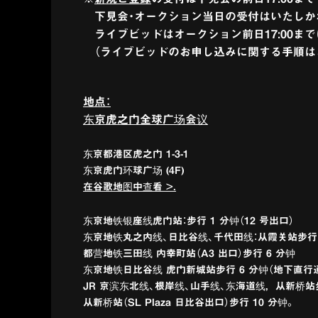
下見会・オークション当日の受付はいたしか
ライブビッドはオークション前日17:00ま
（ライブビッドのお申し込みに関する手順
地点：
东京虎之门全球广场会议
东京都港区虎之门 1-3-1
东京虎门环球广场 (4F)
在谷歌地图中查看 >.
东京地铁银座线虎门站：步行 1 分钟（12 号出口）
东京地铁丸之内线、日比谷线、千代田线：从霞关站步行 4
都营地铁三田线 内幸町站（A3 出口）步行 6 分钟
东京地铁日比谷线 虎门新城站步行 6 分钟（地下直行
JR 京滨东北线、根岸线、山手线、东海道线，从新桥站步
从新桥站（SL Plaza 日比谷出口）步行 10 分钟。