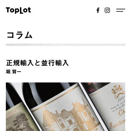
コラム
正規輸入と並行輸入
堀 賢一