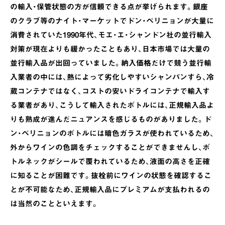
の輸入・保管状態の方が信頼できる点が挙げられます。銀座
のクラブ等のナイト・マーケットでドン・ペリニョンが大量に
消費されていた1990年代、モエ・エ・シャンドン社の並行輸入
対策が現在よりも緩かったこともあり、日本市場では大量の
並行輸入品が出回っていました。納入価格だけで競う並行輸
入業者の中には、熱によって劣化しやすいシャンパンすら、冷
蔵コンテナではなく、コストの安いドライコンテナで輸入す
る業者があり、こうして輸入されたボトルには、正規輸入品よ
りも熟成が進んだニュアンスを感じるものがありました。ド
ン・ペリニョンのボトルには暗色ガラスが使われているため、
外からワインの色調をチェックすることができませんし、ボ
トルネックがシールで覆われているため、液面の高さを正確
に知ることが困難です。抜栓前にワインの状態を確認するこ
とが不可能なため、正規輸入品にプレミアムが支払われるの
は当然のことといえます。